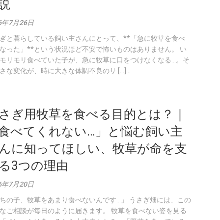
説
6年7月26日
ぎと暮らしている飼い主さんにとって、**「急に牧草を食べ
なった」**という状況ほど不安で怖いものはありません。 い
モリモリ食べていた子が、急に牧草に口をつけなくなる…。そ
さな変化が、時に大きな体調不良のサ […]...
さぎ用牧草を食べる目的とは？｜
食べてくれない…」と悩む飼い主
んに知ってほしい、牧草が命を支
る3つの理由
6年7月20日
ちの子、牧草をあまり食べないんです…」 うさぎ畑には、この
なご相談が毎日のように届きます。 牧草を食べない姿を見る