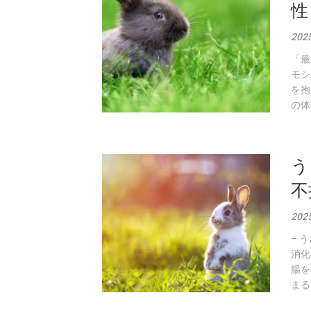
性
202
「最
モシ
を抱
の体
う
不
20
– 
消化
腸を
まる