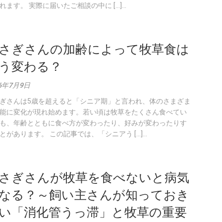
れます。 実際に届いたご相談の中に […]...
さぎさんの加齢によって牧草食は
う変わる？
26年7月9日
ぎさんは5歳を超えると「シニア期」と言われ、体のさまざま
能に変化が現れ始めます。若い頃は牧草をたくさん食べてい
も、年齢とともに食べ方が変わったり、好みが変わったりす
とがあります。 この記事では、「シニアう […]...
さぎさんが牧草を食べないと病気
なる？～飼い主さんが知っておき
い「消化管うっ滞」と牧草の重要