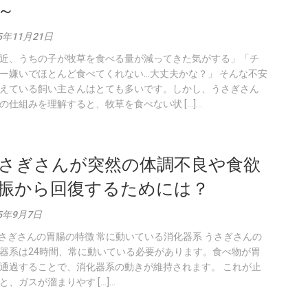
～
5年11月21日
近、うちの子が牧草を食べる量が減ってきた気がする」「チ
ー嫌いでほとんど食べてくれない…大丈夫かな？」 そんな不安
えている飼い主さんはとても多いです。しかし、うさぎさん
の仕組みを理解すると、牧草を食べない状 […]...
さぎさんが突然の体調不良や食欲
振から回復するためには？
25年9月7日
うさぎさんの胃腸の特徴 常に動いている消化器系 うさぎさんの
器系は24時間、常に動いている必要があります。食べ物が胃
通過することで、消化器系の動きが維持されます。 これが止
と、ガスが溜まりやす […]...