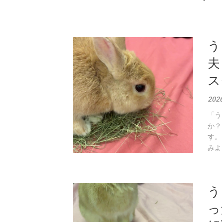
う
夫
ス
20
「う
か？
す。
みよ
う
っ