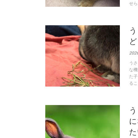
せら
う
ど
20
うさ
な機
た子
るこ
う
に
た