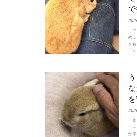
で
202
うさ
めに
を食
「シ
う
な
を
20
「ま
ーを
が本