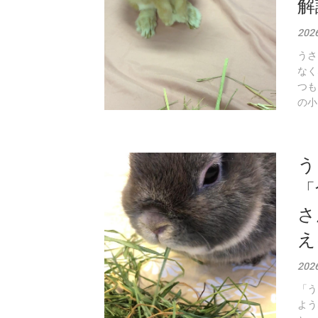
解
202
うさ
なく
つも
の小
う
「
さ
え
202
「う
よう