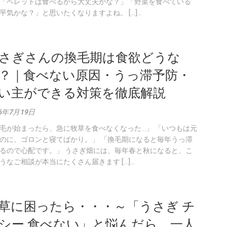
「ペレットは食べるから大丈夫かな？」「野菜を食べている
平気かな？」と思いたくなりますよね。 […]...
さぎさんの換毛期は食欲どうな
？｜食べない原因・うっ滞予防・
い主ができる対策を徹底解説
6年7月19日
毛が始まったら、急に牧草を食べなくなった…」 「いつもは元
のに、ゴロンと寝てばかり。」 「換毛期になると毎年うっ滞
るので心配です。」 うさぎ畑には、毎年春と秋になると、こ
うなご相談が本当にたくさん届きます […]...
草に困ったら・・・～「うさぎ チ
シー 食べない」と悩んだら、一人