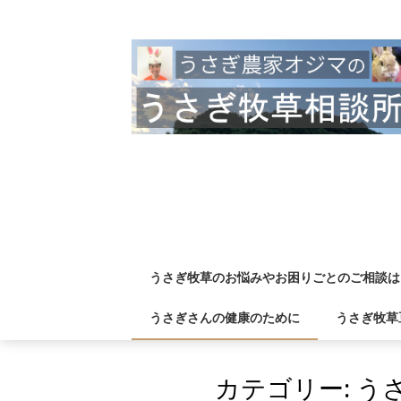
Skip
to
content
うさぎ牧草のお悩みやお困りごとのご相談は
うさぎさんの健康のために
うさぎ牧草
カテゴリー:
う