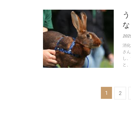
う
な
202
消化
さん
し、
と、
投
1
2
稿
の
ペ