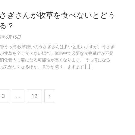
さぎさんが牧草を食べないとどう
る？
5年6月15日
管うっ滞 牧草嫌いのうさぎさんは多いと思いますが、うさぎ
が牧草を全く食べない場合、体の中で必要な食物繊維が不足
消化管うっ滞になる可能性が高くなります。 うっ滞になる
元気がなくなるほか、食欲が減り、ますます […]...
3
…
12