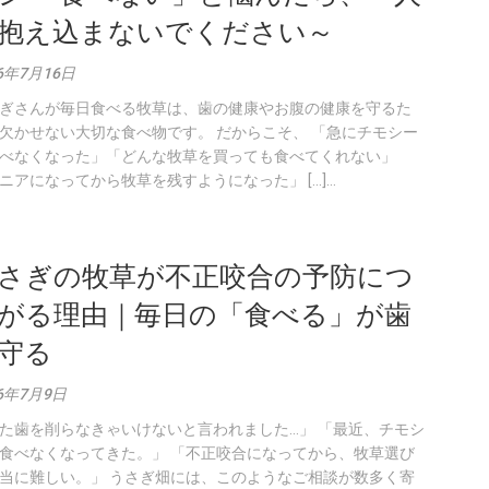
抱え込まないでください～
6年7月16日
ぎさんが毎日食べる牧草は、歯の健康やお腹の健康を守るた
欠かせない大切な食べ物です。 だからこそ、 「急にチモシー
べなくなった」「どんな牧草を買っても食べてくれない」
ニアになってから牧草を残すようになった」 […]...
さぎの牧草が不正咬合の予防につ
がる理由｜毎日の「食べる」が歯
守る
26年7月9日
た歯を削らなきゃいけないと言われました…」 「最近、チモシ
食べなくなってきた。」 「不正咬合になってから、牧草選び
当に難しい。」 うさぎ畑には、このようなご相談が数多く寄