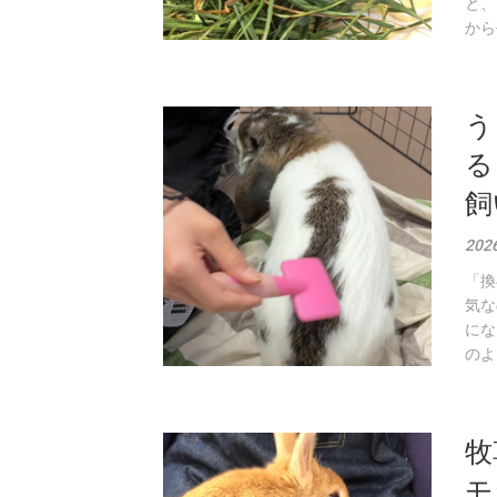
と、
から
う
る
飼
202
「換
気な
にな
のよ
牧
モ