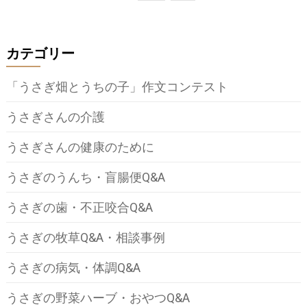
稿
の
カテゴリー
ペ
ー
「うさぎ畑とうちの子」作文コンテスト
ジ
うさぎさんの介護
送
うさぎさんの健康のために
り
うさぎのうんち・盲腸便Q&A
うさぎの歯・不正咬合Q&A
うさぎの牧草Q&A・相談事例
うさぎの病気・体調Q&A
うさぎの野菜ハーブ・おやつQ&A