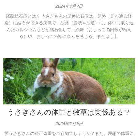
2024年1月7日
尿路結石症とは？ うさぎさんの尿路結石症は、尿路（尿が通る経
路）に結石ができる病気で、尿路（膀胱や尿道）に、体中に取り込
んだカルシウムなどが結石化して、頻尿（おしっこの回数が増え
る）や、おしっこの際に痛みを感じる、または […]...
うさぎさんの体重と牧草は関係ある？
2024年1月6日
愛うさぎさんの適正体重をご存知でしょうか？また、理想の体重に