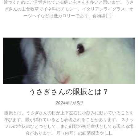
近づくためにご苦労されている飼い主さんも多いと思います。 うさ
ぎさんの主食牧草でイネ科のチモシー、イタリアンライグラス、オ
ーツヘイなどは低カロリーであり、食物繊 […]...
うさぎさんの眼振とは？
2024年1月5日
眼振とは、うさぎさんの目が上下左右に小刻みに動いていることを
呼びます。眼が揺れているとも表現されることがあります。 スナッ
フルの症状のひとつとして、また斜頸の初期症状としても現れる場
合があります。 耳（内耳）の細菌感染や […]...