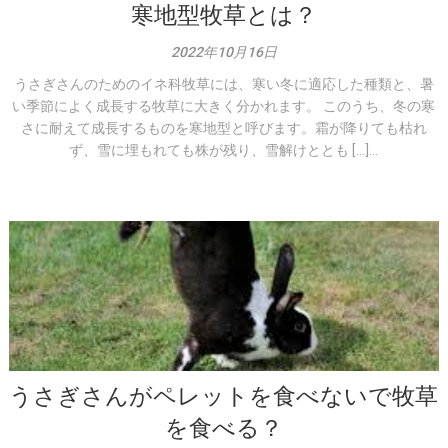
寒地型牧草とは？
2022年10月16日
うさぎさんのためのイネ科牧草には、寒い冬に適応した種類と、暑
い季節によく成長する牧草に大きく分かれます。 このうち、冬の寒
さに耐えて成長するものを寒地型と呼びます。霜が降りても枯れ
ず、雪に埋もれても株が残り、雪解けととも […]...
うさぎさんがペレットを食べないで牧草
を食べる？