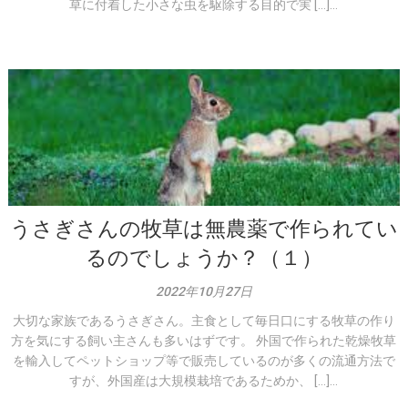
草に付着した小さな虫を駆除する目的で実 […]...
うさぎさんの牧草は無農薬で作られてい
るのでしょうか？（１）
2022年10月27日
大切な家族であるうさぎさん。主食として毎日口にする牧草の作り
方を気にする飼い主さんも多いはずです。 外国で作られた乾燥牧草
を輸入してペットショップ等で販売しているのが多くの流通方法で
すが、外国産は大規模栽培であるためか、 […]...