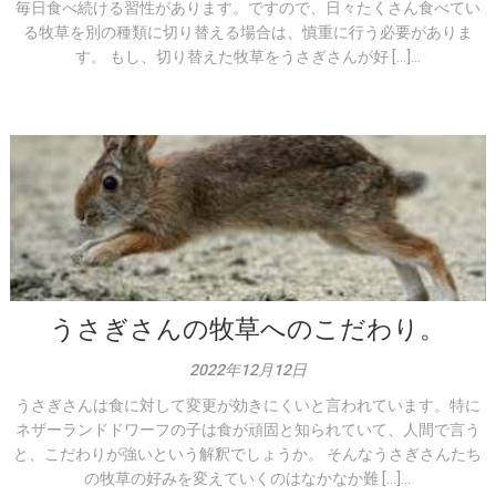
毎日食べ続ける習性があります。ですので、日々たくさん食べてい
る牧草を別の種類に切り替える場合は、慎重に行う必要がありま
す。 もし、切り替えた牧草をうさぎさんが好 […]...
うさぎさんの牧草へのこだわり。
2022年12月12日
うさぎさんは食に対して変更が効きにくいと言われています。特に
ネザーランドドワーフの子は食が頑固と知られていて、人間で言う
と、こだわりが強いという解釈でしょうか。 そんなうさぎさんたち
の牧草の好みを変えていくのはなかなか難 […]...