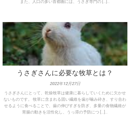
また、人口の多い首都圏には、うさぎ専門の […]...
うさぎさんに必要な牧草とは？
2022年12月27日
うさぎさんにとって、乾燥牧草は健康に暮らしていくために欠かせ
ないものです。 牧草に含まれる固い繊維を歯が噛み砕き、すり合わ
せるように食べることで、歯の伸びすぎを防ぎ、多量の食物繊維が
胃腸の動きを活性化し、うっ滞の予防につ […]...