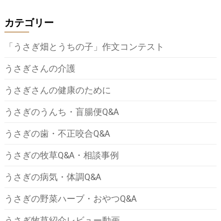
の
カテゴリー
ペ
ー
「うさぎ畑とうちの子」作文コンテスト
ジ
うさぎさんの介護
送
うさぎさんの健康のために
り
うさぎのうんち・盲腸便Q&A
うさぎの歯・不正咬合Q&A
うさぎの牧草Q&A・相談事例
うさぎの病気・体調Q&A
うさぎの野菜ハーブ・おやつQ&A
うさぎ牧草紹介レビュー動画