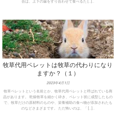
合は、上下の歯をすり合わせて食べるた […]...
牧草代用ペレットは牧草の代わりになり
ますか？（１）
2023年4月1日
牧草ペレットという名前とか、牧草代用ペレットと呼ばれている商
品があります。 乾燥牧草を細かく砕き、ペレット状に成型したもの
で、牧草だけの原材料のものや、栄養補助の食べ物が添加されたも
のなどさまざまです。 ただ怖いのは、「 […]...