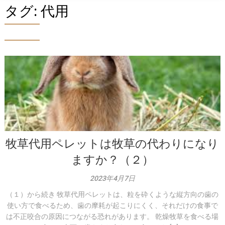
タグ:
代用
牧草代用ペレットは牧草の代わりになり
ますか？（２）
2023年4月7日
（１）から続き 牧草代用ペレットは、粒を砕くような縦方向の歯の
使い方で食べるため、歯の摩耗が起こりにくく、それだけの食事で
は不正咬合の原因につながる恐れがあります。 乾燥牧草を食べる場